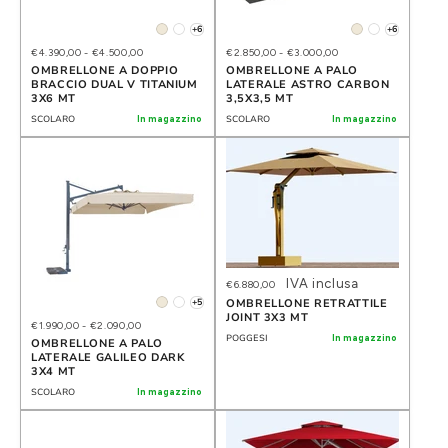
+6
+6
€4.390,00
-
€4.500,00
€2.850,00
-
€3.000,00
OMBRELLONE A DOPPIO
OMBRELLONE A PALO
BRACCIO DUAL V TITANIUM
LATERALE ASTRO CARBON
3X6 MT
3,5X3,5 MT
SCOLARO
In magazzino
SCOLARO
In magazzino
IVA inclusa
€6.880,00
+5
OMBRELLONE RETRATTILE
JOINT 3X3 MT
€1.990,00
-
€2.090,00
POGGESI
In magazzino
OMBRELLONE A PALO
LATERALE GALILEO DARK
3X4 MT
SCOLARO
In magazzino