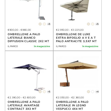
+5
+5
€900,00
-
€980,00
€2.950,00
-
€3.225,00
OMBRELLONE A PALO
OMBRELLONE DE LUXE
LATERALE BIANCO
EXTRA BIFOGLIO A V E A T
DIFFUSION CLASSIC 2X2 MT
PALO ANTRACITE 3,5X7 MT
IL PARCO
In magazzino
IL PARCO
In magazzino
+5
+4
€2.390,00
-
€2.600,00
€2.050,00
-
€2.360,00
OMBRELLONE A PALO
OMBRELLONE A PALO
LATERALE AVANTAGE
LATERALE IN LEGNO
CONTRACT 3X3 MT
VESPUCCI 4X4 MT