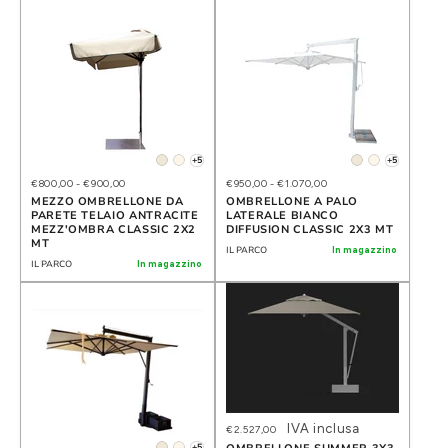
+5
+5
€800,00
-
€900,00
€950,00
-
€1.070,00
MEZZO OMBRELLONE DA
OMBRELLONE A PALO
PARETE TELAIO ANTRACITE
LATERALE BIANCO
MEZZ'OMBRA CLASSIC 2X2
DIFFUSION CLASSIC 2X3 MT
MT
IL PARCO
In magazzino
IL PARCO
In magazzino
IVA inclusa
€2.527,00
+5