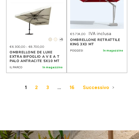
IVA inclusa
€5.734,00
+5
OMBRELLONE RETRATTILE
KING 3X3 MT
€6.300,00
-
€6.700,00
POGGESI
In magazzino
OMBRELLONE DE LUXE
EXTRA BIFOGLIO A V E A T
PALO ANTRACITE 5X10 MT
IL PARCO
In magazzino
1
2
3
…
16
Successivo