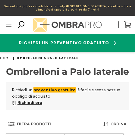
Ombrelloni professionali Made in Italy 🚚 SPEDIZIONE GRATUITA, eccetto isole e
dimensioni speciali a partire da 7 metri
Menu
Visua
il
carrel
RICHIEDI UN PREVENTIVO GRATUITO
HOME
|
OMBRELLONI A PALO LATERALE
Ombrelloni a Palo laterale
Richiedi un
preventivo gratuito
, è facile e senza nessun
obbligo di acquisto
Richiedi ora
FILTRA PRODOTTI
ORDINA