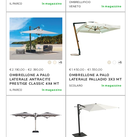
OMBRELLIFICIO
IL PARCO
In magazzino
VENETO
In magazzino
+5
+5
€2.190,00
-
€2.390,00
€1.450,00
-
€1.550,00
OMBRELLONE A PALO
OMBRELLONE A PALO
LATERALE ANTRACITE
LATERALE PALLADIO 3X3 MT
PRESTIGE CLASSIC 4X4 MT
SCOLARO
In magazzino
IL PARCO
In magazzino