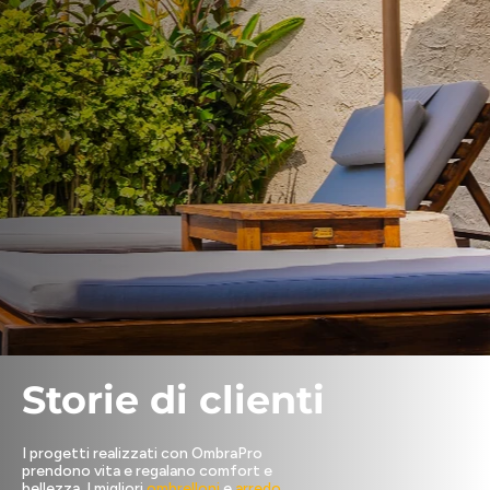
Storie di clienti
I progetti realizzati con OmbraPro
prendono vita e regalano comfort e
bellezza. I migliori
ombrelloni
e
arredo