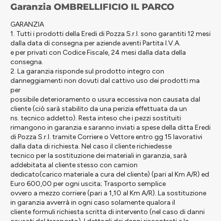
Garanzia OMBRELLIFICIO IL PARCO
GARANZIA
1. Tutti i prodotti della Eredi di Pozza S.r.l. sono garantiti 12 mesi
dalla data di consegna per aziende aventi Partita I.V.A.
e per privati con Codice Fiscale, 24 mesi dalla data della
consegna.
2. La garanzia risponde sul prodotto integro con
danneggiamenti non dovuti dal cattivo uso dei prodotti ma
per
possibile deterioramento o usura eccessiva non causata dal
cliente (ciò sarà stabilito da una perizia effettuata da un
ns. tecnico addetto). Resta inteso che i pezzi sostituiti
rimangono in garanzia e saranno inviati a spese della ditta Eredi
di Pozza S.r.l. tramite Corriere o Vettore entro gg 15 lavorativi
dalla data di richiesta. Nel caso il cliente richiedesse
tecnico per la sostituzione dei materiali in garanzia, sarà
addebitata al cliente stesso con camion
dedicato(carico materiale a cura del cliente) (pari al Km A/R) ed
Euro 600,00 per ogni uscita; Trasporto semplice
ovvero a mezzo corriere (pari a 1,10 al Km A/R). La sostituzione
in garanzia avverrà in ogni caso solamente qualora il
cliente formuli richiesta scritta di intervento (nel caso di danni