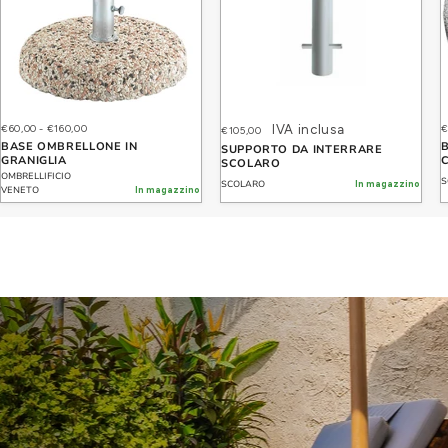
€60,00
-
€160,00
IVA inclusa
€
€105,00
BASE OMBRELLONE IN
SUPPORTO DA INTERRARE
GRANIGLIA
SCOLARO
OMBRELLIFICIO
S
SCOLARO
In magazzino
VENETO
In magazzino