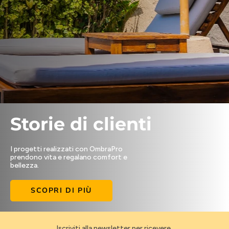
Storie di clienti
I progetti realizzati con OmbraPro
prendono vita e regalano comfort e
bellezza.
SCOPRI DI PIÙ
Iscriviti alla newsletter per ricevere